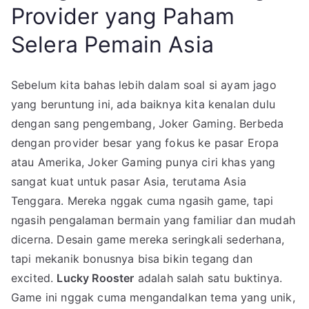
Provider yang Paham
Selera Pemain Asia
Sebelum kita bahas lebih dalam soal si ayam jago
yang beruntung ini, ada baiknya kita kenalan dulu
dengan sang pengembang, Joker Gaming. Berbeda
dengan provider besar yang fokus ke pasar Eropa
atau Amerika, Joker Gaming punya ciri khas yang
sangat kuat untuk pasar Asia, terutama Asia
Tenggara. Mereka nggak cuma ngasih game, tapi
ngasih pengalaman bermain yang familiar dan mudah
dicerna. Desain game mereka seringkali sederhana,
tapi mekanik bonusnya bisa bikin tegang dan
excited.
Lucky Rooster
adalah salah satu buktinya.
Game ini nggak cuma mengandalkan tema yang unik,