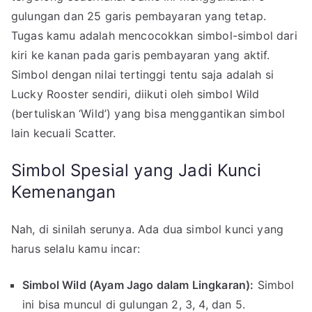
gulungan dan 25 garis pembayaran yang tetap.
Tugas kamu adalah mencocokkan simbol-simbol dari
kiri ke kanan pada garis pembayaran yang aktif.
Simbol dengan nilai tertinggi tentu saja adalah si
Lucky Rooster sendiri, diikuti oleh simbol Wild
(bertuliskan ‘Wild’) yang bisa menggantikan simbol
lain kecuali Scatter.
Simbol Spesial yang Jadi Kunci
Kemenangan
Nah, di sinilah serunya. Ada dua simbol kunci yang
harus selalu kamu incar:
Simbol Wild (Ayam Jago dalam Lingkaran):
Simbol
ini bisa muncul di gulungan 2, 3, 4, dan 5.