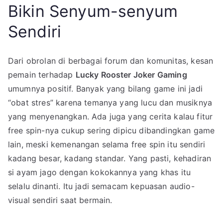
Bikin Senyum-senyum
Sendiri
Dari obrolan di berbagai forum dan komunitas, kesan
pemain terhadap
Lucky Rooster Joker Gaming
umumnya positif. Banyak yang bilang game ini jadi
“obat stres” karena temanya yang lucu dan musiknya
yang menyenangkan. Ada juga yang cerita kalau fitur
free spin-nya cukup sering dipicu dibandingkan game
lain, meski kemenangan selama free spin itu sendiri
kadang besar, kadang standar. Yang pasti, kehadiran
si ayam jago dengan kokokannya yang khas itu
selalu dinanti. Itu jadi semacam kepuasan audio-
visual sendiri saat bermain.