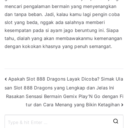
mencari pengalaman bermain yang menyenangkan
dan tanpa beban. Jadi, kalau kamu lagi pengin coba
slot yang beda, nggak ada salahnya memberi
kesempatan pada si ayam jago beruntung ini. Siapa
tahu, dialah yang akan membawakanmu kemenangan
dengan kokokan khasnya yang penuh semangat.
Navigasi
Apakah Slot 888 Dragons Layak Dicoba? Simak Ula
san Slot 888 Dragons yang Lengkap dan Jelas Ini
pos
Rasakan Sensasi Bermain Gemix Play’N Go dengan Fi
tur dan Cara Menang yang Bikin Ketagihan
S