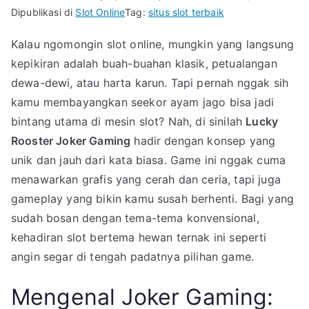
Dipublikasi di
Slot Online
Tag:
situs slot terbaik
Kalau ngomongin slot online, mungkin yang langsung
kepikiran adalah buah-buahan klasik, petualangan
dewa-dewi, atau harta karun. Tapi pernah nggak sih
kamu membayangkan seekor ayam jago bisa jadi
bintang utama di mesin slot? Nah, di sinilah
Lucky
Rooster Joker Gaming
hadir dengan konsep yang
unik dan jauh dari kata biasa. Game ini nggak cuma
menawarkan grafis yang cerah dan ceria, tapi juga
gameplay yang bikin kamu susah berhenti. Bagi yang
sudah bosan dengan tema-tema konvensional,
kehadiran slot bertema hewan ternak ini seperti
angin segar di tengah padatnya pilihan game.
Mengenal Joker Gaming: