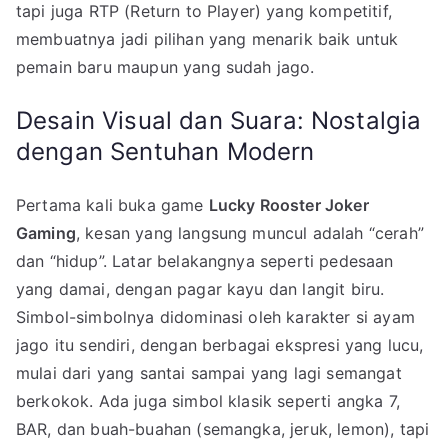
tapi juga RTP (Return to Player) yang kompetitif,
membuatnya jadi pilihan yang menarik baik untuk
pemain baru maupun yang sudah jago.
Desain Visual dan Suara: Nostalgia
dengan Sentuhan Modern
Pertama kali buka game
Lucky Rooster Joker
Gaming
, kesan yang langsung muncul adalah “cerah”
dan “hidup”. Latar belakangnya seperti pedesaan
yang damai, dengan pagar kayu dan langit biru.
Simbol-simbolnya didominasi oleh karakter si ayam
jago itu sendiri, dengan berbagai ekspresi yang lucu,
mulai dari yang santai sampai yang lagi semangat
berkokok. Ada juga simbol klasik seperti angka 7,
BAR, dan buah-buahan (semangka, jeruk, lemon), tapi