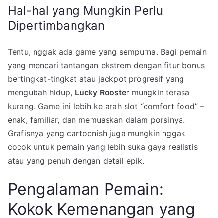
Hal-hal yang Mungkin Perlu
Dipertimbangkan
Tentu, nggak ada game yang sempurna. Bagi pemain
yang mencari tantangan ekstrem dengan fitur bonus
bertingkat-tingkat atau jackpot progresif yang
mengubah hidup,
Lucky Rooster
mungkin terasa
kurang. Game ini lebih ke arah slot “comfort food” –
enak, familiar, dan memuaskan dalam porsinya.
Grafisnya yang cartoonish juga mungkin nggak
cocok untuk pemain yang lebih suka gaya realistis
atau yang penuh dengan detail epik.
Pengalaman Pemain:
Kokok Kemenangan yang