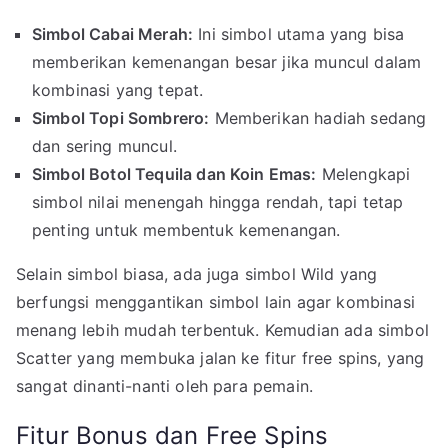
Simbol Cabai Merah:
Ini simbol utama yang bisa
memberikan kemenangan besar jika muncul dalam
kombinasi yang tepat.
Simbol Topi Sombrero:
Memberikan hadiah sedang
dan sering muncul.
Simbol Botol Tequila dan Koin Emas:
Melengkapi
simbol nilai menengah hingga rendah, tapi tetap
penting untuk membentuk kemenangan.
Selain simbol biasa, ada juga simbol Wild yang
berfungsi menggantikan simbol lain agar kombinasi
menang lebih mudah terbentuk. Kemudian ada simbol
Scatter yang membuka jalan ke fitur free spins, yang
sangat dinanti-nanti oleh para pemain.
Fitur Bonus dan Free Spins