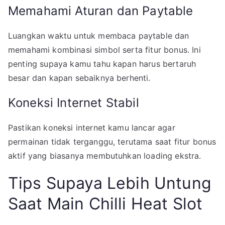
Memahami Aturan dan Paytable
Luangkan waktu untuk membaca paytable dan
memahami kombinasi simbol serta fitur bonus. Ini
penting supaya kamu tahu kapan harus bertaruh
besar dan kapan sebaiknya berhenti.
Koneksi Internet Stabil
Pastikan koneksi internet kamu lancar agar
permainan tidak terganggu, terutama saat fitur bonus
aktif yang biasanya membutuhkan loading ekstra.
Tips Supaya Lebih Untung
Saat Main Chilli Heat Slot