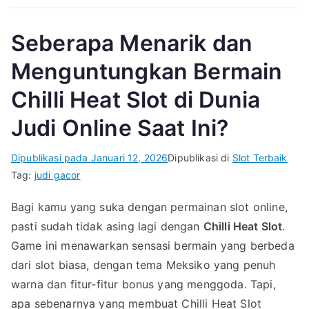
Seberapa Menarik dan
Menguntungkan Bermain
Chilli Heat Slot di Dunia
Judi Online Saat Ini?
Dipublikasi pada
Januari 12, 2026
Dipublikasi di
Slot Terbaik
Tag:
judi gacor
Bagi kamu yang suka dengan permainan slot online,
pasti sudah tidak asing lagi dengan
Chilli Heat Slot
.
Game ini menawarkan sensasi bermain yang berbeda
dari slot biasa, dengan tema Meksiko yang penuh
warna dan fitur-fitur bonus yang menggoda. Tapi,
apa sebenarnya yang membuat Chilli Heat Slot