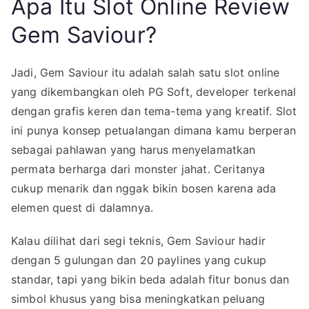
Apa Itu Slot Online Review
Gem Saviour?
Jadi, Gem Saviour itu adalah salah satu slot online
yang dikembangkan oleh PG Soft, developer terkenal
dengan grafis keren dan tema-tema yang kreatif. Slot
ini punya konsep petualangan dimana kamu berperan
sebagai pahlawan yang harus menyelamatkan
permata berharga dari monster jahat. Ceritanya
cukup menarik dan nggak bikin bosen karena ada
elemen quest di dalamnya.
Kalau dilihat dari segi teknis, Gem Saviour hadir
dengan 5 gulungan dan 20 paylines yang cukup
standar, tapi yang bikin beda adalah fitur bonus dan
simbol khusus yang bisa meningkatkan peluang