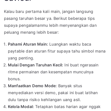
Kalau baru pertama kali main, jangan langsung
pasang taruhan besar ya. Berikut beberapa tips
supaya pengalamanmu lebih menyenangkan dan
peluang menang lebih besar:
Pahami Aturan Main:
Luangkan waktu baca
paytable dan aturan fitur supaya tahu simbol mana
yang penting.
Mulai Dengan Taruhan Kecil:
Ini buat ngerasain
ritme permainan dan kesempatan munculnya
bonus.
Manfaatkan Demo Mode:
Banyak situs
menyediakan versi demo, pakai ini buat latihan
dulu tanpa risiko kehilangan uang asli.
Kelola Modal:
Tetapkan batas harian agar nggak