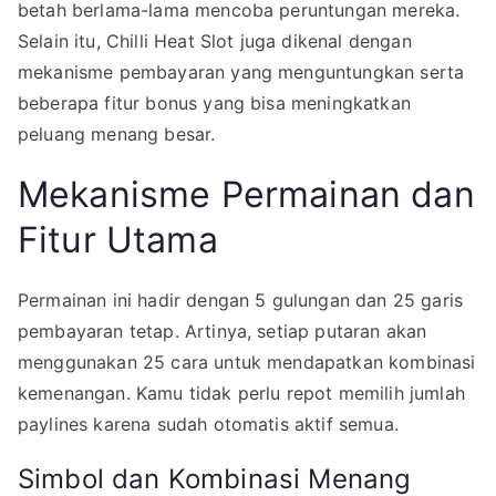
betah berlama-lama mencoba peruntungan mereka.
Selain itu, Chilli Heat Slot juga dikenal dengan
mekanisme pembayaran yang menguntungkan serta
beberapa fitur bonus yang bisa meningkatkan
peluang menang besar.
Mekanisme Permainan dan
Fitur Utama
Permainan ini hadir dengan 5 gulungan dan 25 garis
pembayaran tetap. Artinya, setiap putaran akan
menggunakan 25 cara untuk mendapatkan kombinasi
kemenangan. Kamu tidak perlu repot memilih jumlah
paylines karena sudah otomatis aktif semua.
Simbol dan Kombinasi Menang