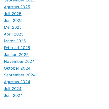
September 2025
Agustus 2025
Juli 2025
Juni 2025
Mei 2025
April 2025
Maret 2025
Februari 2025
Januari 2025
November 2024
Oktober 2024
September 2024
Agustus 2024
Juli 2024
Juni 2024