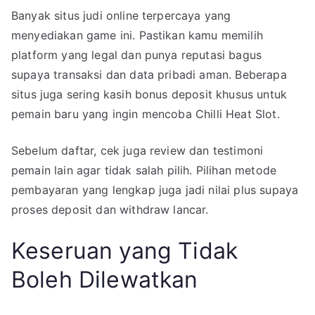
Banyak situs judi online terpercaya yang
menyediakan game ini. Pastikan kamu memilih
platform yang legal dan punya reputasi bagus
supaya transaksi dan data pribadi aman. Beberapa
situs juga sering kasih bonus deposit khusus untuk
pemain baru yang ingin mencoba Chilli Heat Slot.
Sebelum daftar, cek juga review dan testimoni
pemain lain agar tidak salah pilih. Pilihan metode
pembayaran yang lengkap juga jadi nilai plus supaya
proses deposit dan withdraw lancar.
Keseruan yang Tidak
Boleh Dilewatkan