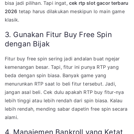
bisa jadi pilihan. Tapi ingat,
cek rtp slot gacor terbaru
2026
tetap harus dilakukan meskipun lo main game
klasik.
3. Gunakan Fitur Buy Free Spin
dengan Bijak
Fitur buy free spin sering jadi andalan buat ngejar
kemenangan besar. Tapi, fitur ini punya RTP yang
beda dengan spin biasa. Banyak game yang
menurunkan RTP saat lo beli fitur tersebut. Jadi,
jangan asal beli. Cek dulu apakah RTP buy fitur-nya
lebih tinggi atau lebih rendah dari spin biasa. Kalau
lebih rendah, mending sabar dapetin free spin secara
alami.
4. Manajemen Bankroll yang Ketat