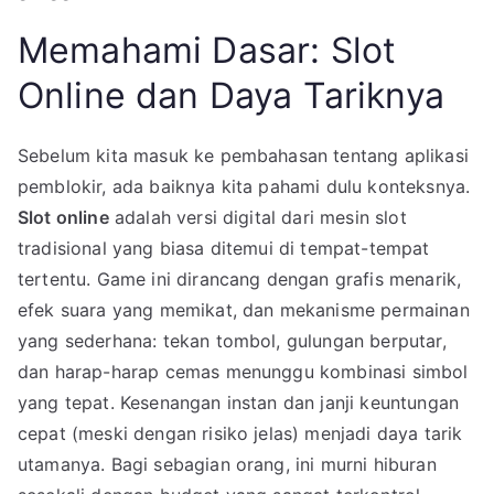
Memahami Dasar: Slot
Online dan Daya Tariknya
Sebelum kita masuk ke pembahasan tentang aplikasi
pemblokir, ada baiknya kita pahami dulu konteksnya.
Slot online
adalah versi digital dari mesin slot
tradisional yang biasa ditemui di tempat-tempat
tertentu. Game ini dirancang dengan grafis menarik,
efek suara yang memikat, dan mekanisme permainan
yang sederhana: tekan tombol, gulungan berputar,
dan harap-harap cemas menunggu kombinasi simbol
yang tepat. Kesenangan instan dan janji keuntungan
cepat (meski dengan risiko jelas) menjadi daya tarik
utamanya. Bagi sebagian orang, ini murni hiburan