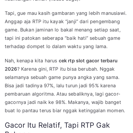
Tapi, gue mau kasih gambaran yang lebih manusiawi.
Anggap aja RTP itu kayak “janji” dari pengembang
game. Bukan jaminan lo bakal menang setiap saat,
tapi ini patokan seberapa “baik hati” sebuah game
terhadap dompet lo dalam waktu yang lama.
Nah, kenapa kita harus
cek rtp slot gacor terbaru
2026
? Karena gini, RTP itu bisa berubah. Nggak
selamanya sebuah game punya angka yang sama.
Bisa jadi tadinya 97%, lalu turun jadi 95% karena
pembaruan algoritma. Atau sebaliknya, lagi gacor-
gacornya jadi naik ke 98%. Makanya, wajib banget
buat lo pantau terus biar nggak ketinggalan momen.
Gacor Itu Relatif, Tapi RTP Gak