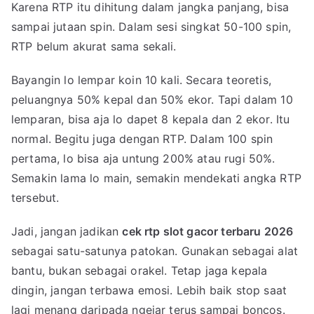
Karena RTP itu dihitung dalam jangka panjang, bisa
sampai jutaan spin. Dalam sesi singkat 50-100 spin,
RTP belum akurat sama sekali.
Bayangin lo lempar koin 10 kali. Secara teoretis,
peluangnya 50% kepal dan 50% ekor. Tapi dalam 10
lemparan, bisa aja lo dapet 8 kepala dan 2 ekor. Itu
normal. Begitu juga dengan RTP. Dalam 100 spin
pertama, lo bisa aja untung 200% atau rugi 50%.
Semakin lama lo main, semakin mendekati angka RTP
tersebut.
Jadi, jangan jadikan
cek rtp slot gacor terbaru 2026
sebagai satu-satunya patokan. Gunakan sebagai alat
bantu, bukan sebagai orakel. Tetap jaga kepala
dingin, jangan terbawa emosi. Lebih baik stop saat
lagi menang daripada ngejar terus sampai boncos.