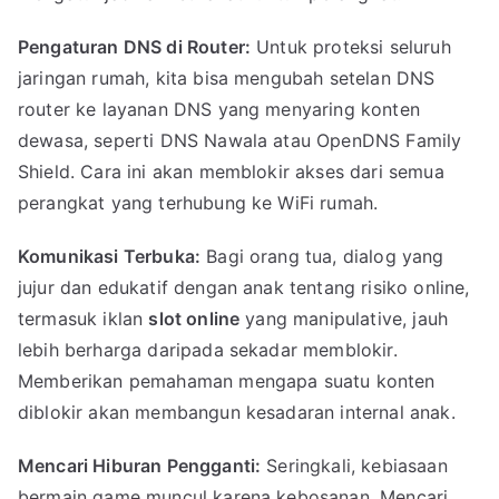
Pengaturan DNS di Router:
Untuk proteksi seluruh
jaringan rumah, kita bisa mengubah setelan DNS
router ke layanan DNS yang menyaring konten
dewasa, seperti DNS Nawala atau OpenDNS Family
Shield. Cara ini akan memblokir akses dari semua
perangkat yang terhubung ke WiFi rumah.
Komunikasi Terbuka:
Bagi orang tua, dialog yang
jujur dan edukatif dengan anak tentang risiko online,
termasuk iklan
slot online
yang manipulative, jauh
lebih berharga daripada sekadar memblokir.
Memberikan pemahaman mengapa suatu konten
diblokir akan membangun kesadaran internal anak.
Mencari Hiburan Pengganti:
Seringkali, kebiasaan
bermain game muncul karena kebosanan. Mencari