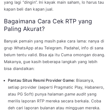
yang lagi “dingin”. Ini kayak main saham, lo harus tau
kapan beli dan kapan jual.
Bagaimana Cara Cek RTP yang
Paling Akurat?
Banyak pemain yang masih pake cara lama: nanya di
grup WhatsApp atau Telegram. Padahal, info di sana
belum tentu valid. Bisa aja itu Cuma omongan doang.
Makanya, gue kasih beberapa langkah yang lebih
bisa diandalkan:
Pantau Situs Resmi Provider Game:
Biasanya,
setiap provider (seperti Pragmatic Play, Habanero,
atau PG Soft) punya halaman
game audit
yang
merilis laporan RTP mereka secara berkala. Coba
deh cari laporan bulanan atau mingguan mereka.