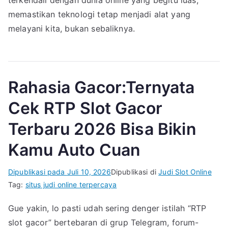
terkendali dengan dunia online yang begitu luas,
memastikan teknologi tetap menjadi alat yang
melayani kita, bukan sebaliknya.
Rahasia Gacor:Ternyata
Cek RTP Slot Gacor
Terbaru 2026 Bisa Bikin
Kamu Auto Cuan
Dipublikasi pada
Juli 10, 2026
Dipublikasi di
Judi Slot Online
Tag:
situs judi online terpercaya
Gue yakin, lo pasti udah sering denger istilah “RTP
slot gacor” bertebaran di grup Telegram, forum-