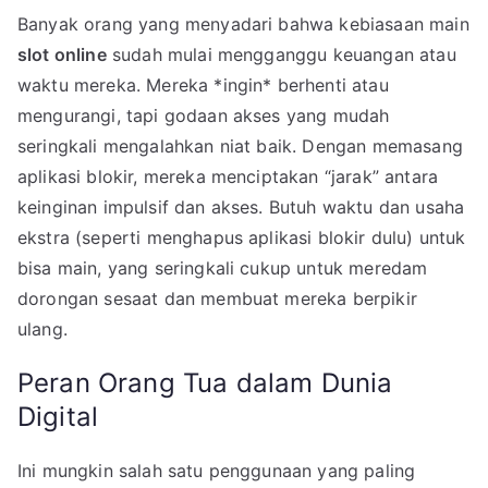
Banyak orang yang menyadari bahwa kebiasaan main
slot online
sudah mulai mengganggu keuangan atau
waktu mereka. Mereka *ingin* berhenti atau
mengurangi, tapi godaan akses yang mudah
seringkali mengalahkan niat baik. Dengan memasang
aplikasi blokir, mereka menciptakan “jarak” antara
keinginan impulsif dan akses. Butuh waktu dan usaha
ekstra (seperti menghapus aplikasi blokir dulu) untuk
bisa main, yang seringkali cukup untuk meredam
dorongan sesaat dan membuat mereka berpikir
ulang.
Peran Orang Tua dalam Dunia
Digital
Ini mungkin salah satu penggunaan yang paling