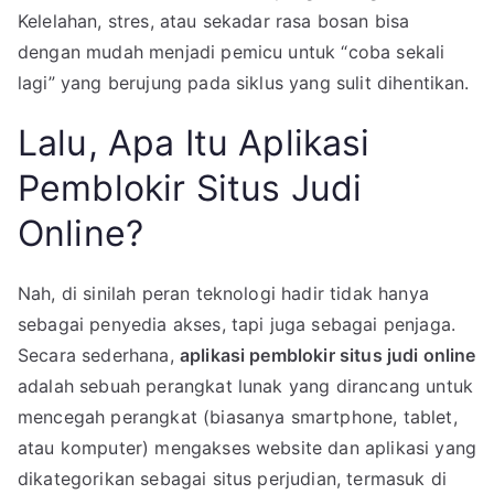
Kelelahan, stres, atau sekadar rasa bosan bisa
dengan mudah menjadi pemicu untuk “coba sekali
lagi” yang berujung pada siklus yang sulit dihentikan.
Lalu, Apa Itu Aplikasi
Pemblokir Situs Judi
Online?
Nah, di sinilah peran teknologi hadir tidak hanya
sebagai penyedia akses, tapi juga sebagai penjaga.
Secara sederhana,
aplikasi pemblokir situs judi online
adalah sebuah perangkat lunak yang dirancang untuk
mencegah perangkat (biasanya smartphone, tablet,
atau komputer) mengakses website dan aplikasi yang
dikategorikan sebagai situs perjudian, termasuk di