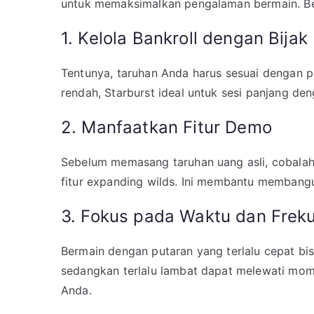
untuk memaksimalkan pengalaman bermain. Be
1. Kelola Bankroll dengan Bijak
Tentunya, taruhan Anda harus sesuai dengan p
rendah, Starburst ideal untuk sesi panjang de
2. Manfaatkan Fitur Demo
Sebelum memasang taruhan uang asli, cobalah
fitur expanding wilds. Ini membantu membangun
3. Fokus pada Waktu dan Freku
Bermain dengan putaran yang terlalu cepat bi
sedangkan terlalu lambat dapat melewati mome
Anda.