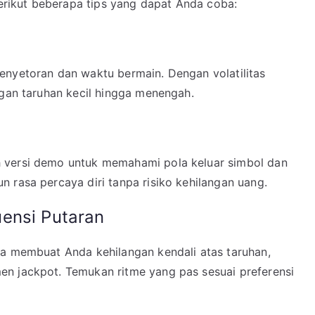
rikut beberapa tips yang dapat Anda coba:
enyetoran dan waktu bermain. Dengan volatilitas
ngan taruhan kecil hingga menengah.
 versi demo untuk memahami pola keluar simbol dan
 rasa percaya diri tanpa risiko kehilangan uang.
ensi Putaran
sa membuat Anda kehilangan kendali atas taruhan,
n jackpot. Temukan ritme yang pas sesuai preferensi