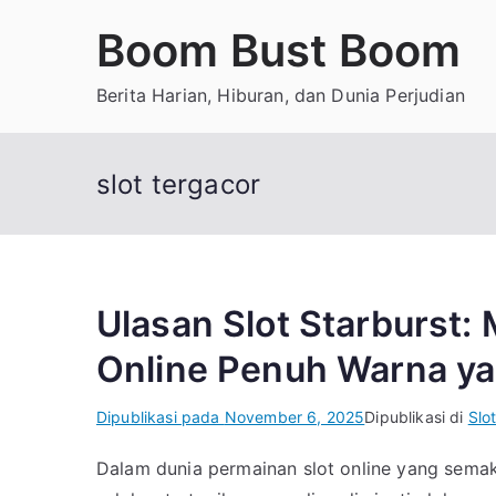
Loncat
Boom Bust Boom
ke
konten
Berita Harian, Hiburan, dan Dunia Perjudian
slot tergacor
Ulasan Slot Starburst:
Online Penuh Warna yan
Dipublikasi pada
November 6, 2025
Dipublikasi di
Slo
Dalam dunia permainan slot online yang sema