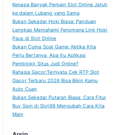
h
Kenapa Banyak Pemain Slot Online Jatuh
f
ke dalam Lubang yang Sama
o
Bukan Sekadar Hoki Biasa: Panduan
r
Lengkap Memahami Fenomena Link Hoki
:
Paus di Slot Online
Bukan Cuma Soal Game: Ketika Kita
Perlu Bertanya, Apa Itu Aplikasi
Pemblokir Situs Judi Online?
Rahasia Gacor:Ternyata Cek RTP Slot
Gacor Terbaru 2026 Bisa Bikin Kamu
Auto Cuan
Bukan Sekadar Putaran Biasa: Cara Fitur
Buy Spin di Slot88 Mengubah Cara Kita
Main
Arsip