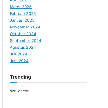
April 2025
Maret 2025
Februari 2025
Januari 2025
November 2024
Oktober 2024
September 2024
Agustus 2024
Juli 2024
Juni 2024
Trending
slot gacor