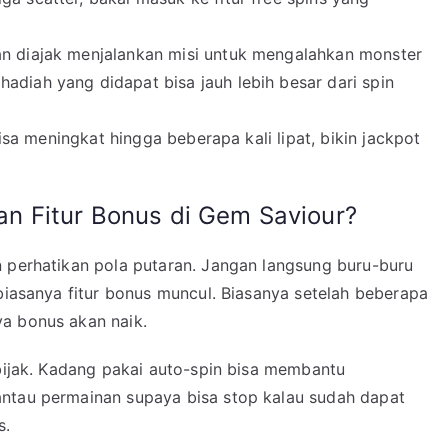
an diajak menjalankan misi untuk mengalahkan monster
adiah yang didapat bisa jauh lebih besar dari spin
bisa meningkat hingga beberapa kali lipat, bikin jackpot
 Fitur Bonus di Gem Saviour?
n perhatikan pola putaran. Jangan langsung buru-buru
 biasanya fitur bonus muncul. Biasanya setelah beberapa
a bonus akan naik.
 bijak. Kadang pakai auto-spin bisa membantu
antau permainan supaya bisa stop kalau sudah dapat
s.