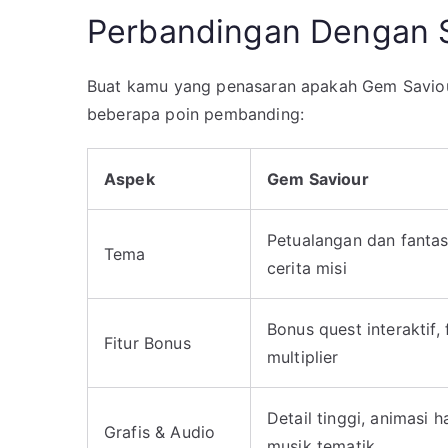
Perbandingan Dengan S
Buat kamu yang penasaran apakah Gem Saviour in
beberapa poin pembanding:
Aspek
Gem Saviour
Petualangan dan fantas
Tema
cerita misi
Bonus quest interaktif, 
Fitur Bonus
multiplier
Detail tinggi, animasi h
Grafis & Audio
musik tematik