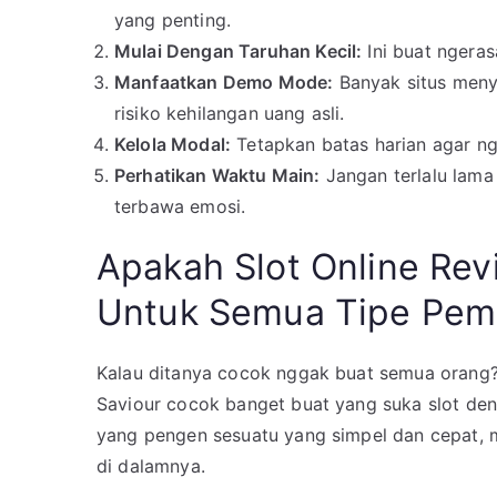
yang penting.
Mulai Dengan Taruhan Kecil:
Ini buat ngera
Manfaatkan Demo Mode:
Banyak situs menye
risiko kehilangan uang asli.
Kelola Modal:
Tetapkan batas harian agar ng
Perhatikan Waktu Main:
Jangan terlalu lama
terbawa emosi.
Apakah Slot Online Re
Untuk Semua Tipe Pem
Kalau ditanya cocok nggak buat semua oran
Saviour cocok banget buat yang suka slot den
yang pengen sesuatu yang simpel dan cepat, m
di dalamnya.