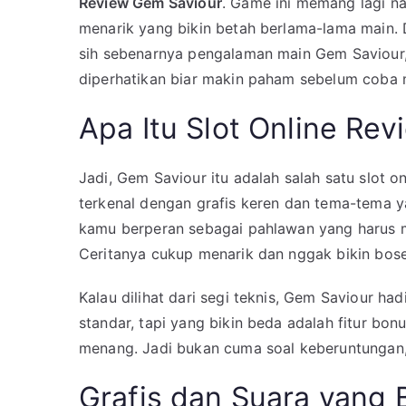
Review Gem Saviour
. Game ini memang lagi na
menarik yang bikin betah berlama-lama main. Di
sih sebenarnya pengalaman main Gem Saviour, 
diperhatikan biar makin paham sebelum coba m
Apa Itu Slot Online Re
Jadi, Gem Saviour itu adalah salah satu slot 
terkenal dengan grafis keren dan tema-tema y
kamu berperan sebagai pahlawan yang harus m
Ceritanya cukup menarik dan nggak bikin bos
Kalau dilihat dari segi teknis, Gem Saviour h
standar, tapi yang bikin beda adalah fitur bo
menang. Jadi bukan cuma soal keberuntungan, t
Grafis dan Suara yang 