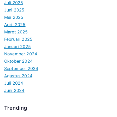
Juli 2025
Juni 2025
Mei 2025
April 2025
Maret 2025
Februari 2025
Januari 2025
November 2024
Oktober 2024
September 2024
Agustus 2024
Juli 2024
Juni 2024
Trending