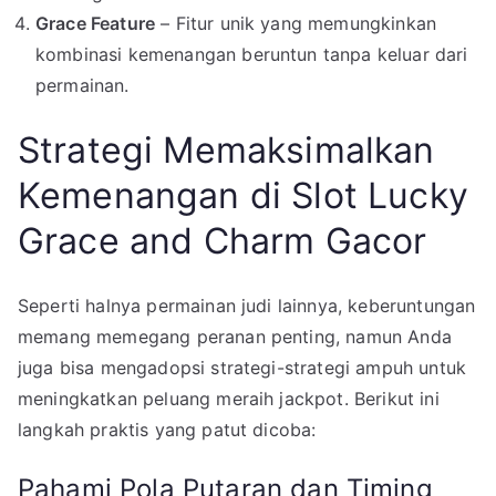
Grace Feature
– Fitur unik yang memungkinkan
kombinasi kemenangan beruntun tanpa keluar dari
permainan.
Strategi Memaksimalkan
Kemenangan di Slot Lucky
Grace and Charm Gacor
Seperti halnya permainan judi lainnya, keberuntungan
memang memegang peranan penting, namun Anda
juga bisa mengadopsi strategi-strategi ampuh untuk
meningkatkan peluang meraih jackpot. Berikut ini
langkah praktis yang patut dicoba:
Pahami Pola Putaran dan Timing