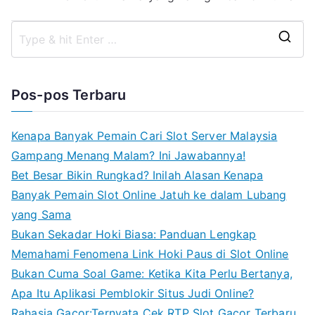
S
e
a
Pos-pos Terbaru
r
c
Kenapa Banyak Pemain Cari Slot Server Malaysia
h
Gampang Menang Malam? Ini Jawabannya!
f
Bet Besar Bikin Rungkad? Inilah Alasan Kenapa
o
Banyak Pemain Slot Online Jatuh ke dalam Lubang
r
yang Sama
:
Bukan Sekadar Hoki Biasa: Panduan Lengkap
Memahami Fenomena Link Hoki Paus di Slot Online
Bukan Cuma Soal Game: Ketika Kita Perlu Bertanya,
Apa Itu Aplikasi Pemblokir Situs Judi Online?
Rahasia Gacor:Ternyata Cek RTP Slot Gacor Terbaru