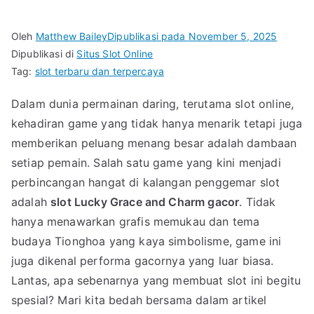
Oleh
Matthew Bailey
Dipublikasi pada
November 5, 2025
Dipublikasi di
Situs Slot Online
Tag:
slot terbaru dan terpercaya
Dalam dunia permainan daring, terutama slot online,
kehadiran game yang tidak hanya menarik tetapi juga
memberikan peluang menang besar adalah dambaan
setiap pemain. Salah satu game yang kini menjadi
perbincangan hangat di kalangan penggemar slot
adalah
slot Lucky Grace and Charm gacor
. Tidak
hanya menawarkan grafis memukau dan tema
budaya Tionghoa yang kaya simbolisme, game ini
juga dikenal performa gacornya yang luar biasa.
Lantas, apa sebenarnya yang membuat slot ini begitu
spesial? Mari kita bedah bersama dalam artikel