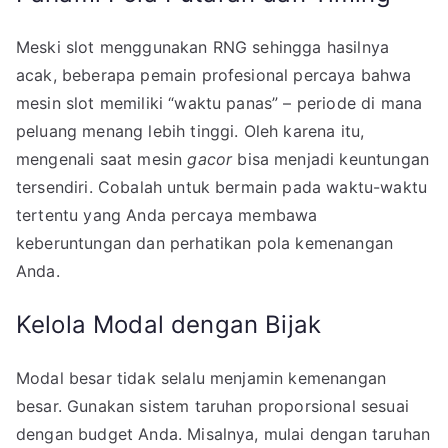
Meski slot menggunakan RNG sehingga hasilnya
acak, beberapa pemain profesional percaya bahwa
mesin slot memiliki “waktu panas” – periode di mana
peluang menang lebih tinggi. Oleh karena itu,
mengenali saat mesin
gacor
bisa menjadi keuntungan
tersendiri. Cobalah untuk bermain pada waktu-waktu
tertentu yang Anda percaya membawa
keberuntungan dan perhatikan pola kemenangan
Anda.
Kelola Modal dengan Bijak
Modal besar tidak selalu menjamin kemenangan
besar. Gunakan sistem taruhan proporsional sesuai
dengan budget Anda. Misalnya, mulai dengan taruhan