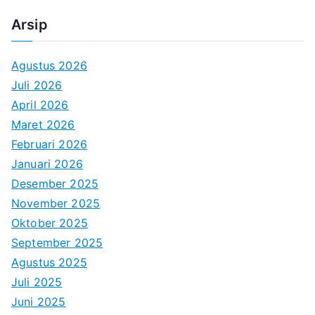
Arsip
Agustus 2026
Juli 2026
April 2026
Maret 2026
Februari 2026
Januari 2026
Desember 2025
November 2025
Oktober 2025
September 2025
Agustus 2025
Juli 2025
Juni 2025