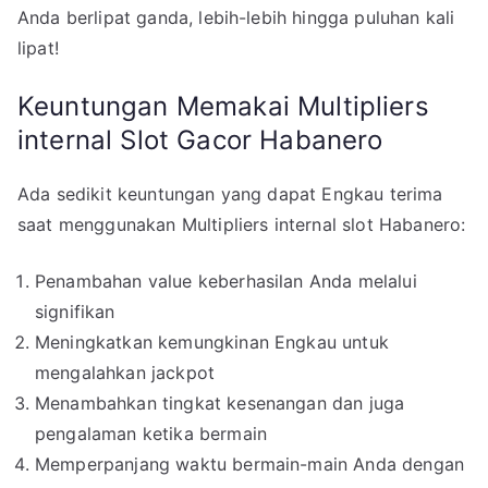
Anda berlipat ganda, lebih-lebih hingga puluhan kali
lipat!
Keuntungan Memakai Multipliers
internal Slot Gacor Habanero
Ada sedikit keuntungan yang dapat Engkau terima
saat menggunakan Multipliers internal slot Habanero:
Penambahan value keberhasilan Anda melalui
signifikan
Meningkatkan kemungkinan Engkau untuk
mengalahkan jackpot
Menambahkan tingkat kesenangan dan juga
pengalaman ketika bermain
Memperpanjang waktu bermain-main Anda dengan