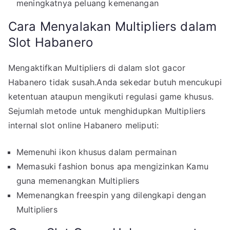
meningkatnya peluang kemenangan
Cara Menyalakan Multipliers dalam
Slot Habanero
Mengaktifkan Multipliers di dalam slot gacor
Habanero tidak susah.Anda sekedar butuh mencukupi
ketentuan ataupun mengikuti regulasi game khusus.
Sejumlah metode untuk menghidupkan Multipliers
internal slot online Habanero meliputi:
Memenuhi ikon khusus dalam permainan
Memasuki fashion bonus apa mengizinkan Kamu
guna memenangkan Multipliers
Memenangkan freespin yang dilengkapi dengan
Multipliers