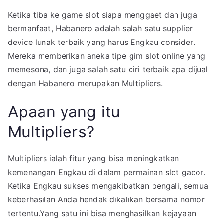
Ketika tiba ke game slot siapa menggaet dan juga
bermanfaat, Habanero adalah salah satu supplier
device lunak terbaik yang harus Engkau consider.
Mereka memberikan aneka tipe gim slot online yang
memesona, dan juga salah satu ciri terbaik apa dijual
dengan Habanero merupakan Multipliers.
Apaan yang itu
Multipliers?
Multipliers ialah fitur yang bisa meningkatkan
kemenangan Engkau di dalam permainan slot gacor.
Ketika Engkau sukses mengakibatkan pengali, semua
keberhasilan Anda hendak dikalikan bersama nomor
tertentu.Yang satu ini bisa menghasilkan kejayaan