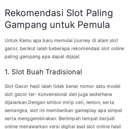
Rekomendasi Slot Paling
Gampang untuk Pemula
Untuk Kamu apa baru memulai journey di alam slot
gacor, berikut ialah beberapa rekomendasi slot online
paling gampang apa dapat dijajal:
1. Slot Buah Tradisional
Slot Gacor hasil ialah tidak benar nomor satu model
slot gacor ter- konvensional dan juga sederhana
dijalankan.Dengan simbol mirip ceri, lemon, serta
semangka, slot ini memberikan gameplay apa simpel
serta menggembirakan. Berlimpah tempat berjudi
online menawarkan versi digital asal slot online hasil