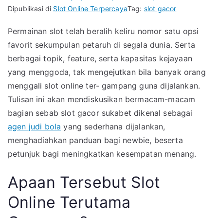
Dipublikasi di
Slot Online Terpercaya
Tag:
slot gacor
Permainan slot telah beralih keliru nomor satu opsi
favorit sekumpulan petaruh di segala dunia. Serta
berbagai topik, feature, serta kapasitas kejayaan
yang menggoda, tak mengejutkan bila banyak orang
menggali slot online ter- gampang guna dijalankan.
Tulisan ini akan mendiskusikan bermacam-macam
bagian sebab slot gacor sukabet dikenal sebagai
agen judi bola
yang sederhana dijalankan,
menghadiahkan panduan bagi newbie, beserta
petunjuk bagi meningkatkan kesempatan menang.
Apaan Tersebut Slot
Online Terutama