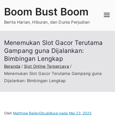
Loncat
Boom Bust Boom
ke
konten
Berita Harian, Hiburan, dan Dunia Perjudian
Menemukan Slot Gacor Terutama
Gampang guna Dijalankan:
Bimbingan Lengkap
Beranda
Slot Online Terpercaya
Menemukan Slot Gacor Terutama Gampang guna
Dijalankan: Bimbingan Lengkap
Oleh
Matthew Bailey
Dipublikasi pada
Mei 23, 2025