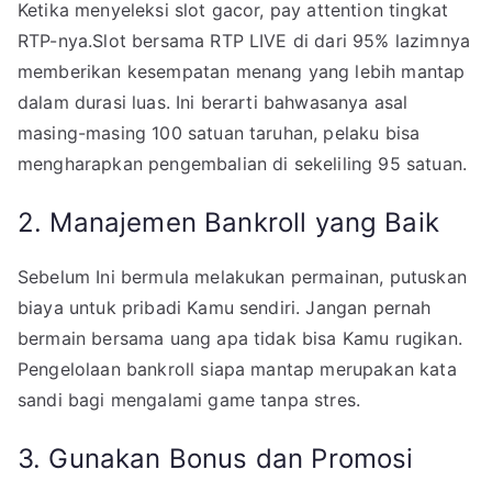
Ketika menyeleksi slot gacor, pay attention tingkat
RTP-nya.Slot bersama RTP LIVE di dari 95% lazimnya
memberikan kesempatan menang yang lebih mantap
dalam durasi luas. Ini berarti bahwasanya asal
masing-masing 100 satuan taruhan, pelaku bisa
mengharapkan pengembalian di sekeliling 95 satuan.
2. Manajemen Bankroll yang Baik
Sebelum Ini bermula melakukan permainan, putuskan
biaya untuk pribadi Kamu sendiri. Jangan pernah
bermain bersama uang apa tidak bisa Kamu rugikan.
Pengelolaan bankroll siapa mantap merupakan kata
sandi bagi mengalami game tanpa stres.
3. Gunakan Bonus dan Promosi