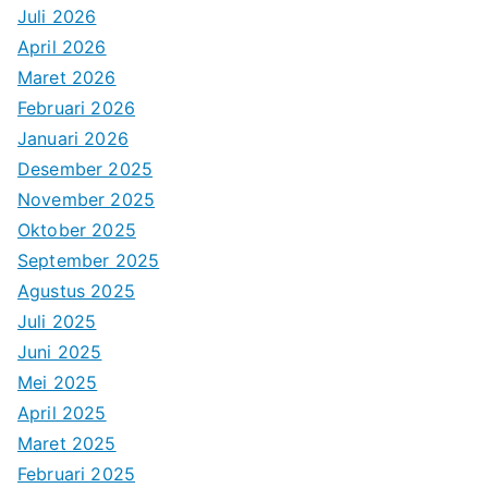
Juli 2026
April 2026
Maret 2026
Februari 2026
Januari 2026
Desember 2025
November 2025
Oktober 2025
September 2025
Agustus 2025
Juli 2025
Juni 2025
Mei 2025
April 2025
Maret 2025
Februari 2025