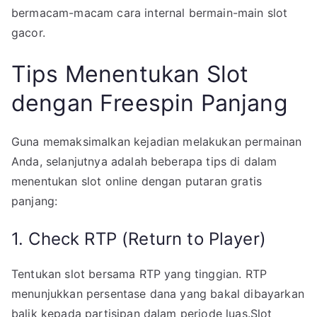
bermacam-macam cara internal bermain-main slot
gacor.
Tips Menentukan Slot
dengan Freespin Panjang
Guna memaksimalkan kejadian melakukan permainan
Anda, selanjutnya adalah beberapa tips di dalam
menentukan slot online dengan putaran gratis
panjang:
1. Check RTP (Return to Player)
Tentukan slot bersama RTP yang tinggian. RTP
menunjukkan persentase dana yang bakal dibayarkan
balik kepada partisipan dalam periode luas.Slot