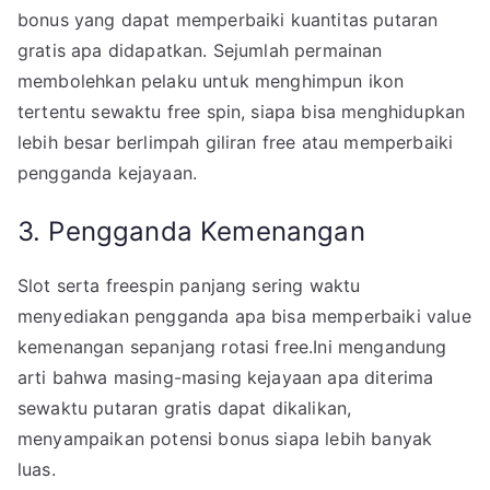
bonus yang dapat memperbaiki kuantitas putaran
gratis apa didapatkan. Sejumlah permainan
membolehkan pelaku untuk menghimpun ikon
tertentu sewaktu free spin, siapa bisa menghidupkan
lebih besar berlimpah giliran free atau memperbaiki
pengganda kejayaan.
3. Pengganda Kemenangan
Slot serta freespin panjang sering waktu
menyediakan pengganda apa bisa memperbaiki value
kemenangan sepanjang rotasi free.Ini mengandung
arti bahwa masing-masing kejayaan apa diterima
sewaktu putaran gratis dapat dikalikan,
menyampaikan potensi bonus siapa lebih banyak
luas.