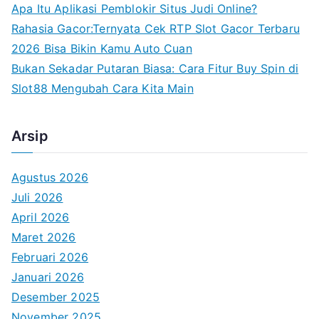
Apa Itu Aplikasi Pemblokir Situs Judi Online?
Rahasia Gacor:Ternyata Cek RTP Slot Gacor Terbaru
2026 Bisa Bikin Kamu Auto Cuan
Bukan Sekadar Putaran Biasa: Cara Fitur Buy Spin di
Slot88 Mengubah Cara Kita Main
Arsip
Agustus 2026
Juli 2026
April 2026
Maret 2026
Februari 2026
Januari 2026
Desember 2025
November 2025