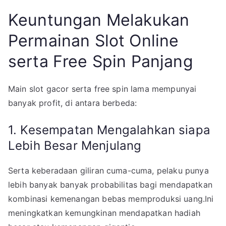
Keuntungan Melakukan
Permainan Slot Online
serta Free Spin Panjang
Main slot gacor serta free spin lama mempunyai
banyak profit, di antara berbeda:
1. Kesempatan Mengalahkan siapa
Lebih Besar Menjulang
Serta keberadaan giliran cuma-cuma, pelaku punya
lebih banyak banyak probabilitas bagi mendapatkan
kombinasi kemenangan bebas memproduksi uang.Ini
meningkatkan kemungkinan mendapatkan hadiah