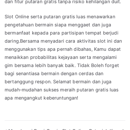
dan fitur putaran gratis tanpa risiko kehilangan duit.
Slot Online serta putaran gratis luas menawarkan
pengetahuan bermain siapa menggaet dan juga
bermanfaat kepada para partisipan tempat berjudi
daring.Bersama menyadari cara aktivitas slot ini dan
menggunakan tips apa pernah dibahas, Kamu dapat
menaikkan probabilitas kejayaan serta mengalami
gim bersama lebih banyak baik. Tidak Boleh forget
bagi senantiasa bermain dengan cerdas dan
bertanggung respon. Selamat bermain dan juga
mudah-mudahan sukses meraih putaran gratis luas
apa mengangkut keberuntungan!