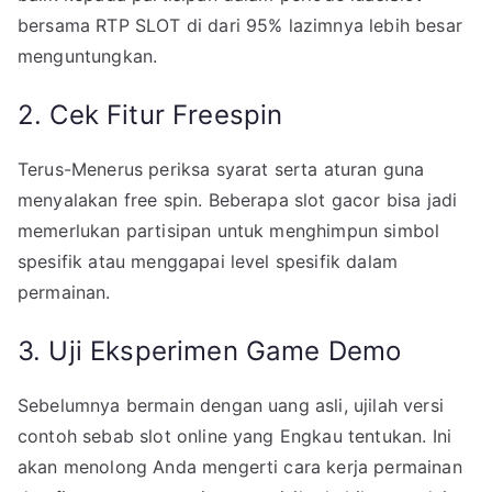
bersama RTP SLOT di dari 95% lazimnya lebih besar
menguntungkan.
2. Cek Fitur Freespin
Terus-Menerus periksa syarat serta aturan guna
menyalakan free spin. Beberapa slot gacor bisa jadi
memerlukan partisipan untuk menghimpun simbol
spesifik atau menggapai level spesifik dalam
permainan.
3. Uji Eksperimen Game Demo
Sebelumnya bermain dengan uang asli, ujilah versi
contoh sebab slot online yang Engkau tentukan. Ini
akan menolong Anda mengerti cara kerja permainan