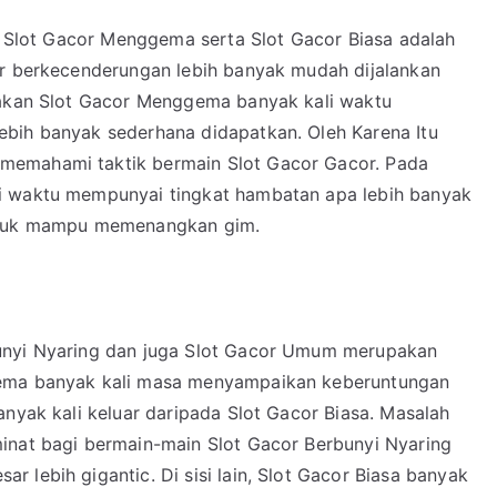
ah Slot Gacor Menggema serta Slot Gacor Biasa adalah
or berkecenderungan lebih banyak mudah dijalankan
enakan Slot Gacor Menggema banyak kali waktu
ebih banyak sederhana didapatkan. Oleh Karena Itu
memahami taktik bermain Slot Gacor Gacor. Pada
i waktu mempunyai tingkat hambatan apa lebih banyak
untuk mampu memenangkan gim.
unyi Nyaring dan juga Slot Gacor Umum merupakan
gema banyak kali masa menyampaikan keberuntungan
anyak kali keluar daripada Slot Gacor Biasa. Masalah
inat bagi bermain-main Slot Gacor Berbunyi Nyaring
 lebih gigantic. Di sisi lain, Slot Gacor Biasa banyak