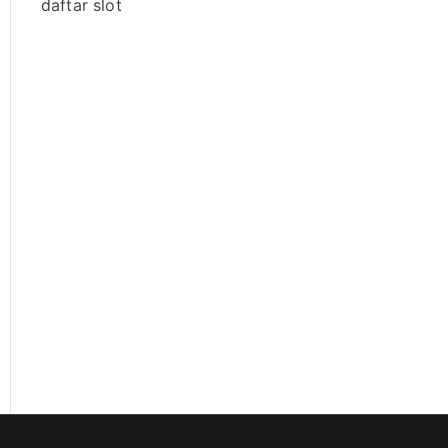
daftar slot