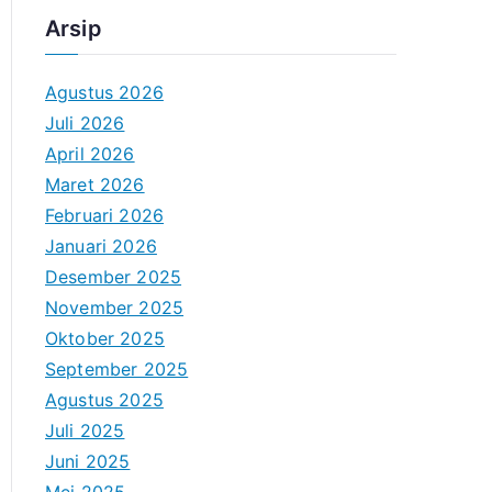
Arsip
Agustus 2026
Juli 2026
April 2026
Maret 2026
Februari 2026
Januari 2026
Desember 2025
November 2025
Oktober 2025
September 2025
Agustus 2025
Juli 2025
Juni 2025