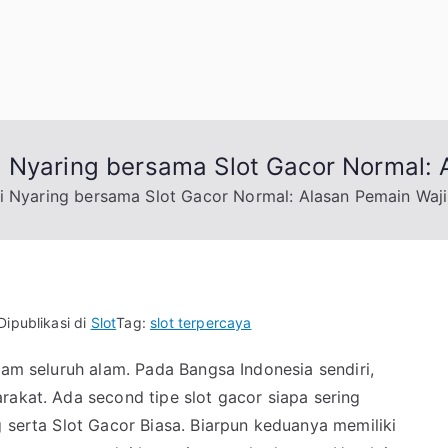
 Nyaring bersama Slot Gacor Normal: 
i Nyaring bersama Slot Gacor Normal: Alasan Pemain Waj
Dipublikasi di
Slot
Tag:
slot terpercaya
lam seluruh alam. Pada Bangsa Indonesia sendiri,
rakat. Ada second tipe slot gacor siapa sering
g serta Slot Gacor Biasa. Biarpun keduanya memiliki