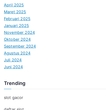
April 2025
Maret 2025
Februari 2025
Januari 2025
November 2024
Oktober 2024
September 2024
Agustus 2024
Juli 2024
Juni 2024
Trending
slot gacor
daftar slot