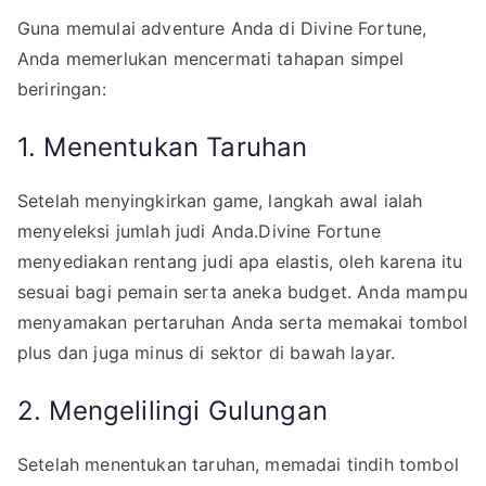
Guna memulai adventure Anda di Divine Fortune,
Anda memerlukan mencermati tahapan simpel
beriringan:
1. Menentukan Taruhan
Setelah menyingkirkan game, langkah awal ialah
menyeleksi jumlah judi Anda.Divine Fortune
menyediakan rentang judi apa elastis, oleh karena itu
sesuai bagi pemain serta aneka budget. Anda mampu
menyamakan pertaruhan Anda serta memakai tombol
plus dan juga minus di sektor di bawah layar.
2. Mengelilingi Gulungan
Setelah menentukan taruhan, memadai tindih tombol