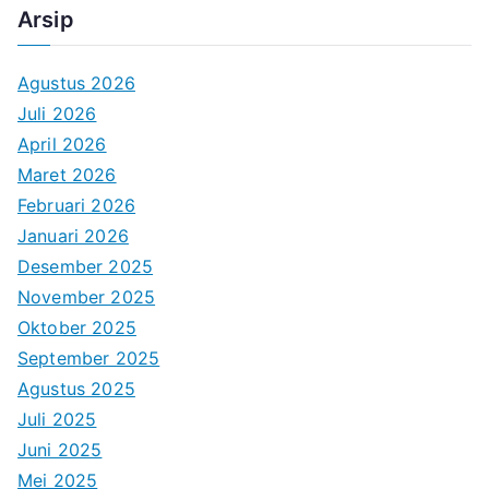
Arsip
Agustus 2026
Juli 2026
April 2026
Maret 2026
Februari 2026
Januari 2026
Desember 2025
November 2025
Oktober 2025
September 2025
Agustus 2025
Juli 2025
Juni 2025
Mei 2025