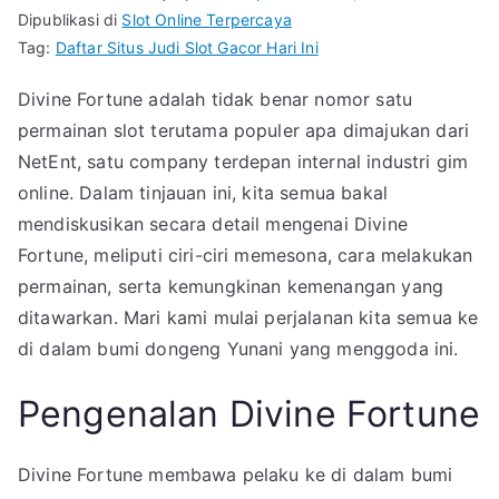
Dipublikasi di
Slot Online Terpercaya
Tag:
Daftar Situs Judi Slot Gacor Hari Ini
Divine Fortune adalah tidak benar nomor satu
permainan slot terutama populer apa dimajukan dari
NetEnt, satu company terdepan internal industri gim
online. Dalam tinjauan ini, kita semua bakal
mendiskusikan secara detail mengenai Divine
Fortune, meliputi ciri-ciri memesona, cara melakukan
permainan, serta kemungkinan kemenangan yang
ditawarkan. Mari kami mulai perjalanan kita semua ke
di dalam bumi dongeng Yunani yang menggoda ini.
Pengenalan Divine Fortune
Divine Fortune membawa pelaku ke di dalam bumi