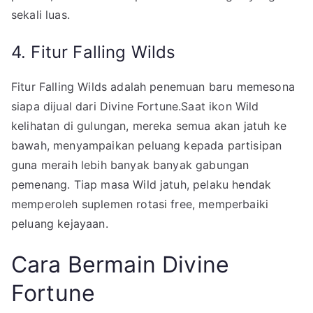
sekali luas.
4. Fitur Falling Wilds
Fitur Falling Wilds adalah penemuan baru memesona
siapa dijual dari Divine Fortune.Saat ikon Wild
kelihatan di gulungan, mereka semua akan jatuh ke
bawah, menyampaikan peluang kepada partisipan
guna meraih lebih banyak banyak gabungan
pemenang. Tiap masa Wild jatuh, pelaku hendak
memperoleh suplemen rotasi free, memperbaiki
peluang kejayaan.
Cara Bermain Divine
Fortune