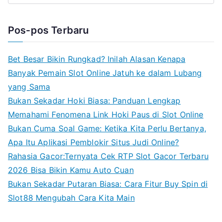
e
a
Pos-pos Terbaru
r
c
Bet Besar Bikin Rungkad? Inilah Alasan Kenapa
h
Banyak Pemain Slot Online Jatuh ke dalam Lubang
f
yang Sama
o
Bukan Sekadar Hoki Biasa: Panduan Lengkap
r
Memahami Fenomena Link Hoki Paus di Slot Online
:
Bukan Cuma Soal Game: Ketika Kita Perlu Bertanya,
Apa Itu Aplikasi Pemblokir Situs Judi Online?
Rahasia Gacor:Ternyata Cek RTP Slot Gacor Terbaru
2026 Bisa Bikin Kamu Auto Cuan
Bukan Sekadar Putaran Biasa: Cara Fitur Buy Spin di
Slot88 Mengubah Cara Kita Main