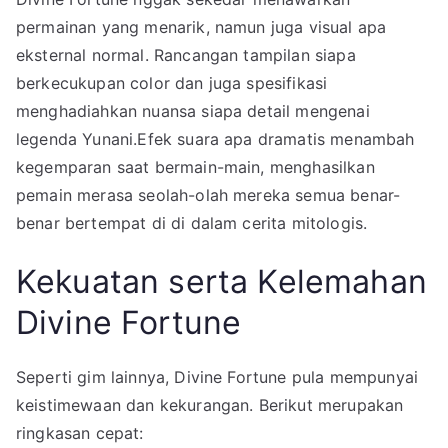
permainan yang menarik, namun juga visual apa
eksternal normal. Rancangan tampilan siapa
berkecukupan color dan juga spesifikasi
menghadiahkan nuansa siapa detail mengenai
legenda Yunani.Efek suara apa dramatis menambah
kegemparan saat bermain-main, menghasilkan
pemain merasa seolah-olah mereka semua benar-
benar bertempat di di dalam cerita mitologis.
Kekuatan serta Kelemahan
Divine Fortune
Seperti gim lainnya, Divine Fortune pula mempunyai
keistimewaan dan kekurangan. Berikut merupakan
ringkasan cepat: