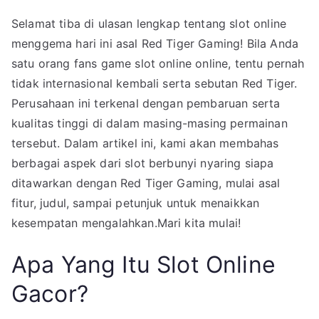
Selamat tiba di ulasan lengkap tentang slot online
menggema hari ini asal Red Tiger Gaming! Bila Anda
satu orang fans game slot online online, tentu pernah
tidak internasional kembali serta sebutan Red Tiger.
Perusahaan ini terkenal dengan pembaruan serta
kualitas tinggi di dalam masing-masing permainan
tersebut. Dalam artikel ini, kami akan membahas
berbagai aspek dari slot berbunyi nyaring siapa
ditawarkan dengan Red Tiger Gaming, mulai asal
fitur, judul, sampai petunjuk untuk menaikkan
kesempatan mengalahkan.Mari kita mulai!
Apa Yang Itu Slot Online
Gacor?