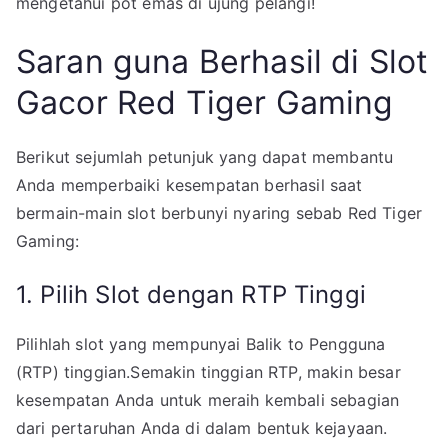
mengetahui pot emas di ujung pelangi!
Saran guna Berhasil di Slot
Gacor Red Tiger Gaming
Berikut sejumlah petunjuk yang dapat membantu
Anda memperbaiki kesempatan berhasil saat
bermain-main slot berbunyi nyaring sebab Red Tiger
Gaming:
1. Pilih Slot dengan RTP Tinggi
Pilihlah slot yang mempunyai Balik to Pengguna
(RTP) tinggian.Semakin tinggian RTP, makin besar
kesempatan Anda untuk meraih kembali sebagian
dari pertaruhan Anda di dalam bentuk kejayaan.