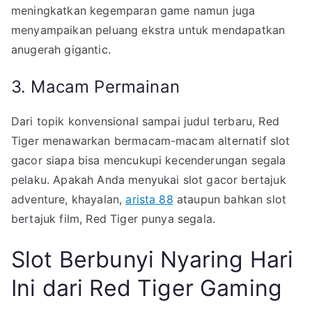
meningkatkan kegemparan game namun juga
menyampaikan peluang ekstra untuk mendapatkan
anugerah gigantic.
3. Macam Permainan
Dari topik konvensional sampai judul terbaru, Red
Tiger menawarkan bermacam-macam alternatif slot
gacor siapa bisa mencukupi kecenderungan segala
pelaku. Apakah Anda menyukai slot gacor bertajuk
adventure, khayalan,
arista 88
ataupun bahkan slot
bertajuk film, Red Tiger punya segala.
Slot Berbunyi Nyaring Hari
Ini dari Red Tiger Gaming