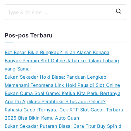
S
e
a
Pos-pos Terbaru
r
c
Bet Besar Bikin Rungkad? Inilah Alasan Kenapa
h
Banyak Pemain Slot Online Jatuh ke dalam Lubang
f
yang Sama
o
Bukan Sekadar Hoki Biasa: Panduan Lengkap
r
Memahami Fenomena Link Hoki Paus di Slot Online
:
Bukan Cuma Soal Game: Ketika Kita Perlu Bertanya,
Apa Itu Aplikasi Pemblokir Situs Judi Online?
Rahasia Gacor:Ternyata Cek RTP Slot Gacor Terbaru
2026 Bisa Bikin Kamu Auto Cuan
Bukan Sekadar Putaran Biasa: Cara Fitur Buy Spin di