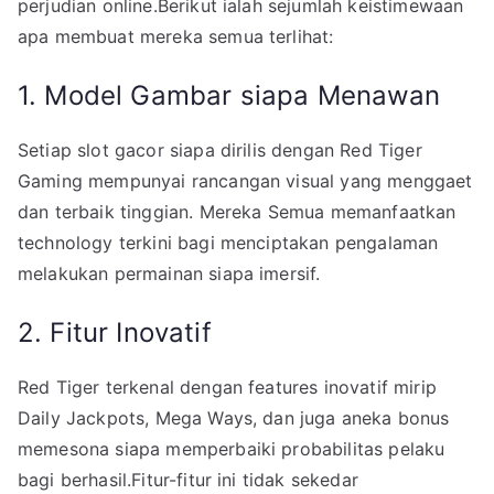
perjudian online.Berikut ialah sejumlah keistimewaan
apa membuat mereka semua terlihat:
1. Model Gambar siapa Menawan
Setiap slot gacor siapa dirilis dengan Red Tiger
Gaming mempunyai rancangan visual yang menggaet
dan terbaik tinggian. Mereka Semua memanfaatkan
technology terkini bagi menciptakan pengalaman
melakukan permainan siapa imersif.
2. Fitur Inovatif
Red Tiger terkenal dengan features inovatif mirip
Daily Jackpots, Mega Ways, dan juga aneka bonus
memesona siapa memperbaiki probabilitas pelaku
bagi berhasil.Fitur-fitur ini tidak sekedar