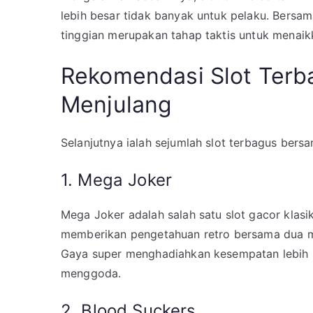
lebih besar tidak banyak untuk pelaku. Bersa
tinggian merupakan tahap taktis untuk menaik
Rekomendasi Slot Terb
Menjulang
Selanjutnya ialah sejumlah slot terbagus bersa
1. Mega Joker
Mega Joker adalah salah satu slot gacor klas
memberikan pengetahuan retro bersama dua m
Gaya super menghadiahkan kesempatan lebih 
menggoda.
2. Blood Suckers