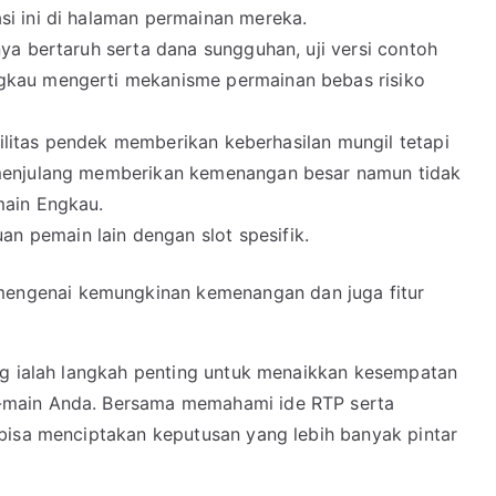
si ini di halaman permainan mereka.
nya bertaruh serta dana sungguhan, uji versi contoh
gkau mengerti mekanisme permainan bebas risiko
atilitas pendek memberikan keberhasilan mungil tetapi
 menjulang memberikan kemenangan besar namun tidak
main Engkau.
 pemain lain dengan slot spesifik.
engenai kemungkinan kemenangan dan juga fitur
ng ialah langkah penting untuk menaikkan kesempatan
-main Anda. Bersama memahami ide RTP serta
bisa menciptakan keputusan yang lebih banyak pintar