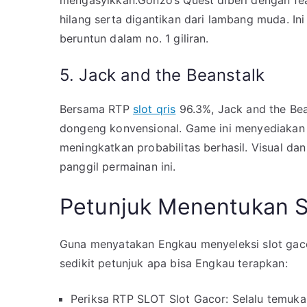
mengasyikkan.Gonzo’s Quest diberi dengan fea
hilang serta digantikan dari lambang muda. 
beruntun dalam no. 1 giliran.
5. Jack and the Beanstalk
Bersama RTP
slot qris
96.3%, Jack and the Bea
dongeng konvensional. Game ini menyediakan 
meningkatkan probabilitas berhasil. Visual d
panggil permainan ini.
Petunjuk Menentukan Sl
Guna menyatakan Engkau menyeleksi slot gacor
sedikit petunjuk apa bisa Engkau terapkan:
Periksa RTP SLOT Slot Gacor: Selalu temuka