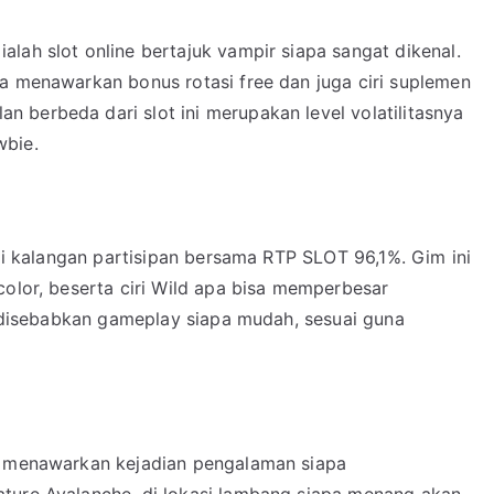
lah slot online bertajuk vampir siapa sangat dikenal.
la menawarkan bonus rotasi free dan juga ciri suplemen
 berbeda dari slot ini merupakan level volatilitasnya
wbie.
 di kalangan partisipan bersama RTP SLOT 96,1%. Gim ini
color, beserta ciri Wild apa bisa memperbesar
al disebabkan gameplay siapa mudah, sesuai guna
an menawarkan kejadian pengalaman siapa