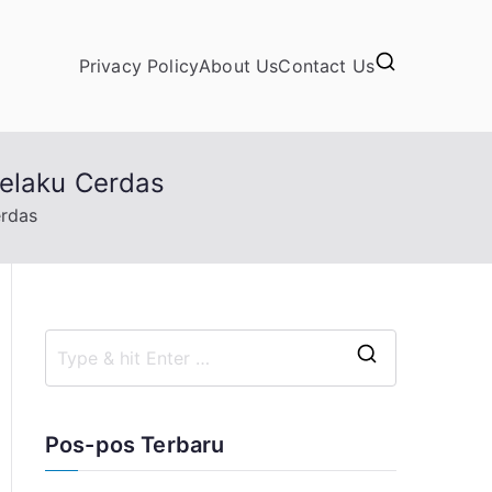
Privacy Policy
About Us
Contact Us
Pelaku Cerdas
erdas
S
e
a
Pos-pos Terbaru
r