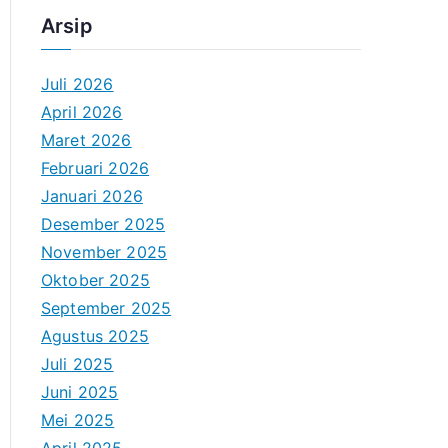
Arsip
Juli 2026
April 2026
Maret 2026
Februari 2026
Januari 2026
Desember 2025
November 2025
Oktober 2025
September 2025
Agustus 2025
Juli 2025
Juni 2025
Mei 2025