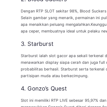
Dengan RTP SLOT sekitar 98%, Blood Suckers ia
Selain gambar yang menarik, permainan ini pu
apa menaikkan peluang mengalahkan.Keunggulan
apa ceper, membuatnya ideal untuk pelaku ne
3. Starburst
Starburst ialah slot gacor apa sekali terkenal
menawarkan display siapa cerah dan juga full 
probabilitas berhasil. Starburst serta terken
partisipan muda atau berkecimpung.
4. Gonzo’s Quest
Slot ini memiliki RTP LIVE sebesar 95,97% d