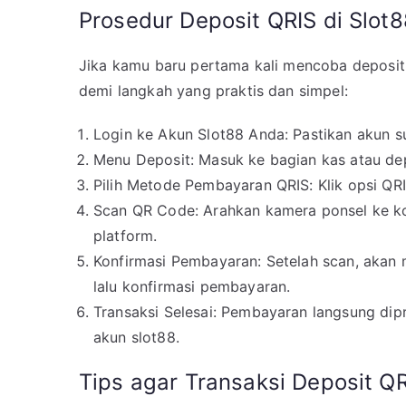
Prosedur Deposit QRIS di Slot8
Jika kamu baru pertama kali mencoba deposit 
demi langkah yang praktis dan simpel:
Login ke Akun Slot88 Anda: Pastikan akun sud
Menu Deposit: Masuk ke bagian kas atau de
Pilih Metode Pembayaran QRIS: Klik opsi QR
Scan QR Code: Arahkan kamera ponsel ke k
platform.
Konfirmasi Pembayaran: Setelah scan, akan m
lalu konfirmasi pembayaran.
Transaksi Selesai: Pembayaran langsung di
akun slot88.
Tips agar Transaksi Deposit Q