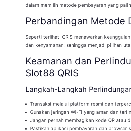
dalam memilih metode pembayaran yang pali
Perbandingan Metode D
Seperti terlihat, QRIS menawarkan keunggulan
dan kenyamanan, sehingga menjadi pilihan utam
Keamanan dan Perlindu
Slot88 QRIS
Langkah-Langkah Perlindunga
Transaksi melalui platform resmi dan terper
Gunakan jaringan Wi-Fi yang aman dan terlin
Jangan pernah membagikan kode QR atau dat
Pastikan aplikasi pembayaran dan browser sel