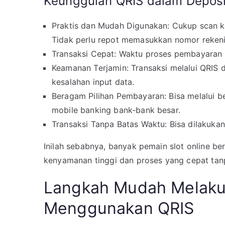
Keunggulan QRIS dalam Deposi
Praktis dan Mudah Digunakan: Cukup scan ko
Tidak perlu repot memasukkan nomor rekeni
Transaksi Cepat: Waktu proses pembayaran s
Keamanan Terjamin: Transaksi melalui QRIS d
kesalahan input data.
Beragam Pilihan Pembayaran: Bisa melalui be
mobile banking bank-bank besar.
Transaksi Tanpa Batas Waktu: Bisa dilakukan 
Inilah sebabnya, banyak pemain slot online b
kenyamanan tinggi dan proses yang cepat tanp
Langkah Mudah Melaku
Menggunakan QRIS