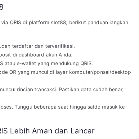
8
via QRIS di platform slot88, berikut panduan langkah
ah terdaftar dan terverifikasi.
posit di dashboard akun Anda.
IS atau e-wallet yang mendukung QRIS.
ode QR yang muncul di layar komputer/ponsel/desktop
uncul rincian transaksi. Pastikan data sudah benar,
proses. Tunggu beberapa saat hingga saldo masuk ke
RIS Lebih Aman dan Lancar