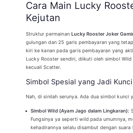
Cara Main Lucky Rooste
Kejutan
Struktur permainan
Lucky Rooster Joker Gami
gulungan dan 25 garis pembayaran yang teta
kiri ke kanan pada garis pembayaran yang aktif
Lucky Rooster sendiri, diikuti oleh simbol Wild
kecuali Scatter.
Simbol Spesial yang Jadi Kun
Nah, di sinilah serunya. Ada dua simbol kunci 
Simbol Wild (Ayam Jago dalam Lingkaran):
S
Fungsinya ya seperti wild pada umumnya, 
kehadirannya selalu disambut dengan suar