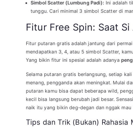
Simbol Scatter (Lumbung Padi):
Ini adalah t
tunggu. Cari minimal 3 simbol Scatter di man
Fitur Free Spin: Saat S
Fitur putaran gratis adalah jantung dari perma
mendapatkan 3, 4, atau 5 simbol Scatter, kamu
Yang bikin fitur ini spesial adalah adanya
peng
Selama putaran gratis berlangsung, setiap kal
menang, pengganda akan meningkat. Mulai dari
putaran kamu bisa dapat beberapa wild, pen
kecil bisa langsung berubah jadi besar. Sensa
naik itu yang bikin deg-degan dan nggak mau 
Tips dan Trik (Bukan) Rahasia