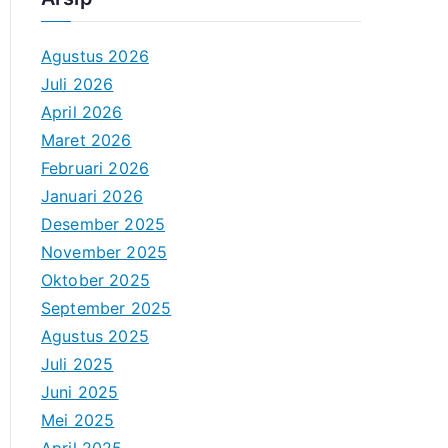
Agustus 2026
Juli 2026
April 2026
Maret 2026
Februari 2026
Januari 2026
Desember 2025
November 2025
Oktober 2025
September 2025
Agustus 2025
Juli 2025
Juni 2025
Mei 2025