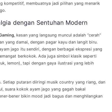
ang kompetitif, membuatnya jadi pilihan yang menarik
go.
talgia dengan Sentuhan Modern
 Gaming
, kesan yang langsung muncul adalah “cerah”
an yang damai, dengan pagar kayu dan langit biru.
ayam jago itu sendiri, dengan berbagai ekspresi yang
 semangat berkokok. Ada juga simbol klasik seperti
k, lemon), tapi dengan gaya ilustrasi yang lebih
 Setiap putaran diiringi musik country yang riang, dan
ul, suara kokok ayam jago yang gagah bakal
bener-bener bikin mood jadi bagus dan menghilangkan