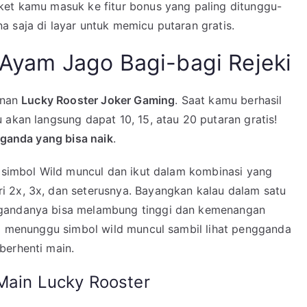
iket kamu masuk ke fitur bonus yang paling ditunggu-
a saja di layar untuk memicu putaran gratis.
i Ayam Jago Bagi-bagi Rejeki
inan
Lucky Rooster Joker Gaming
. Saat kamu berhasil
 akan langsung dapat 10, 15, atau 20 putaran gratis!
ganda yang bisa naik
.
i simbol Wild muncul dan ikut dalam kombinasi yang
 2x, 3x, dan seterusnya. Bayangkan kalau dalam satu
ggandanya bisa melambung tinggi dan kemenangan
si menunggu simbol wild muncul sambil lihat pengganda
berhenti main.
 Main Lucky Rooster