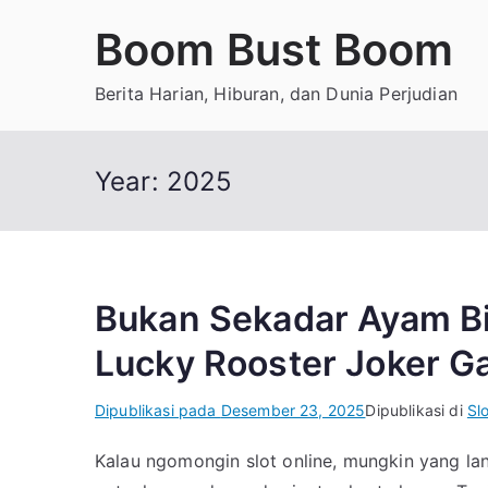
Loncat
Boom Bust Boom
ke
konten
Berita Harian, Hiburan, dan Dunia Perjudian
Year:
2025
Bukan Sekadar Ayam Bi
Lucky Rooster Joker G
Dipublikasi pada
Desember 23, 2025
Dipublikasi di
Sl
Kalau ngomongin slot online, mungkin yang la