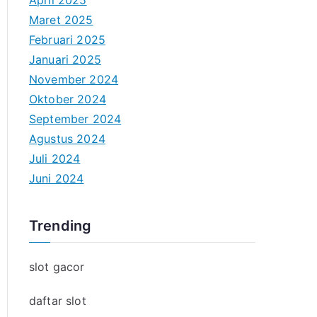
April 2025
Maret 2025
Februari 2025
Januari 2025
November 2024
Oktober 2024
September 2024
Agustus 2024
Juli 2024
Juni 2024
Trending
slot gacor
daftar slot