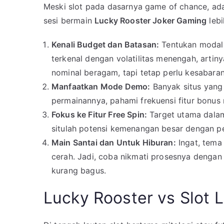
Meski slot pada dasarnya game of chance, ad
sesi bermain
Lucky Rooster Joker Gaming
lebi
Kenali Budget dan Batasan:
Tentukan modal 
terkenal dengan volatilitas menengah, arti
nominal beragam, tapi tetap perlu kesabara
Manfaatkan Mode Demo:
Banyak situs yang
permainannya, pahami frekuensi fitur bonus 
Fokus ke Fitur Free Spin:
Target utama dalam
situlah potensi kemenangan besar dengan 
Main Santai dan Untuk Hiburan:
Ingat, tema
cerah. Jadi, coba nikmati prosesnya dengan s
kurang bagus.
Lucky Rooster vs Slot 