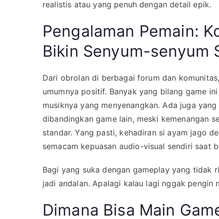
realistis atau yang penuh dengan detail epik.
Pengalaman Pemain: K
Bikin Senyum-senyum S
Dari obrolan di berbagai forum dan komunita
umumnya positif. Banyak yang bilang game ini 
musiknya yang menyenangkan. Ada juga yang cer
dibandingkan game lain, meski kemenangan sel
standar. Yang pasti, kehadiran si ayam jago de
semacam kepuasan audio-visual sendiri saat b
Bagi yang suka dengan gameplay yang tidak rib
jadi andalan. Apalagi kalau lagi nggak pengin m
Dimana Bisa Main Game