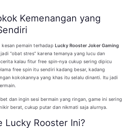
okok Kemenangan yang
endiri
s, kesan pemain terhadap
Lucky Rooster Joker Gaming
jadi “obat stres” karena temanya yang lucu dan
ita kalau fitur free spin-nya cukup sering dipicu
ama free spin itu sendiri kadang besar, kadang
ngan kokokannya yang khas itu selalu dinanti. Itu jadi
ermain.
et dan ingin sesi bermain yang ringan, game ini sering
ikir berat, cukup putar dan nikmati saja alurnya.
 Lucky Rooster Ini?